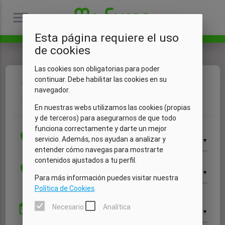
menu
Esta página requiere el uso
de cookies
Las cookies son obligatorias para poder
continuar. Debe habilitar las cookies en su
Fechas
Vehículo
Extras
Mis datos
Resumen
navegador.
1
2
3
4
5
En nuestras webs utilizamos las cookies (propias
y de terceros) para asegurarnos de que todo
funciona correctamente y darte un mejor
Recogida
location_on
servicio. Además, nos ayudan a analizar y
▼
entender cómo navegas para mostrarte
contenidos ajustados a tu perfil.
Devolución
location_on
▼
Para más información puedes visitar nuestra
Política de Cookies
.
Recogida
date_range
Necesario
Analítica
▼